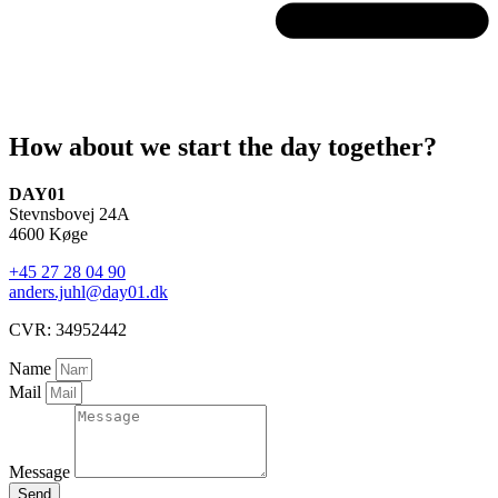
How about we start the day together?
DAY01
Stevnsbovej 24A
4600 Køge
+45 27 28 04 90
anders.juhl@day01.dk
CVR: 34952442
Name
Mail
Message
Send