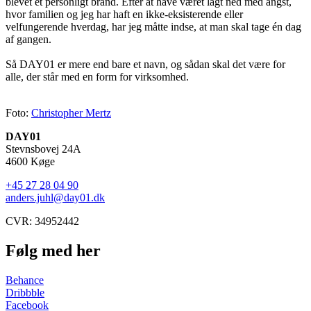
blevet et personligt brand. Efter at have været lagt ned med angst,
hvor familien og jeg har haft en ikke-eksisterende eller
velfungerende hverdag, har jeg måtte indse, at man skal tage én dag
af gangen.
Så DAY01 er mere end bare et navn, og sådan skal det være for
alle, der står med en form for virksomhed.
Foto:
Christopher Mertz
DAY01
Stevnsbovej 24A
4600 Køge
+45 27 28 04 90
anders.juhl@day01.dk
CVR: 34952442
Følg med her
Behance
Dribbble
Facebook