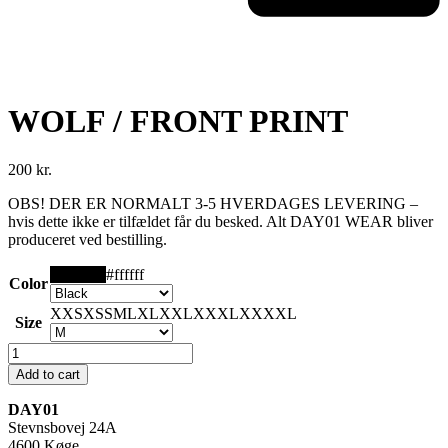
WOLF / FRONT PRINT
200
kr.
OBS! DER ER NORMALT 3-5 HVERDAGES LEVERING –
hvis dette ikke er tilfældet får du besked. Alt DAY01 WEAR bliver
produceret ved bestilling.
#000000
#ffffff
Color
XXS
XS
S
M
L
XL
XXL
XXXL
XXXXL
Size
WOLF
/
Add to cart
FRONT
PRINT
DAY01
quantity
Stevnsbovej 24A
4600 Køge