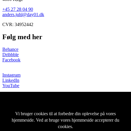
+45 27 28 04 90
anders.juhl@day01.dk
CVR: 34952442
Følg med her
Behance
Dribbble
Facebook
Instagram
LinkedIn
YouTube
Copyright © DAY01 |
Persondata- og cookiepolitik
Projekter
Om
DAY01 WEAR
DAY TO DAY
Kontakt