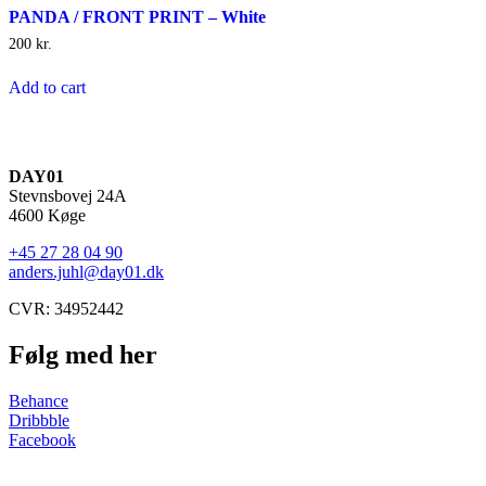
PANDA / FRONT PRINT – White
200
kr.
Add to cart
DAY01
Stevnsbovej 24A
4600 Køge
+45 27 28 04 90
anders.juhl@day01.dk
CVR: 34952442
Følg med her
Behance
Dribbble
Facebook