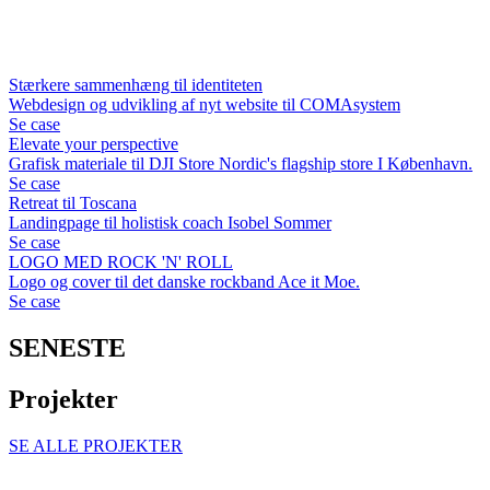
Stærkere sammenhæng til identiteten
Webdesign og udvikling af nyt website til COMAsystem
Se case
Elevate your perspective
Grafisk materiale til DJI Store Nordic's flagship store I København.
Se case
Retreat til Toscana
Landingpage til holistisk coach Isobel Sommer
Se case
LOGO MED ROCK 'N' ROLL
Logo og cover til det danske rockband Ace it Moe.
Se case
SENESTE
Projekter
SE ALLE PROJEKTER